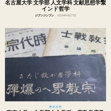
名古屋大学 文学部 人文学科 文献思想学繋
インド哲学
ジブンジンブン
-
2026年4月27日
東京大学