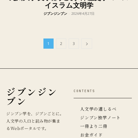
イスラム文明学
ジブンジンブン
-
2026年4月27日
1
2
3
ジブンジン
CONTENTS
ブン
人文学の道しるべ
ジンブン学を、ジブンごとに。
ジンブン独学ノート
人文学の入口と読み物が集ま
一冊より二冊
るWebポータルです。
お金ガイド