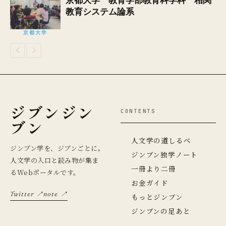
京都大学 教育学部教育科学科 相関
教育システム論系
京都大学
ジブンジン
CONTENTS
ブン
人文学の道しるべ
ジンブン学を、ジブンごとに。
ジンブン独学ノート
人文学の入口と読み物が集ま
一冊より二冊
るWebポータルです。
お金ガイド
Twitter ↗
note ↗
もっとジンブン
ジンブンの足あと