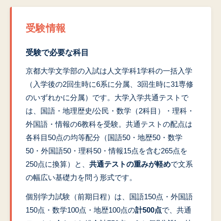
受験情報
受験で必要な科目
京都大学文学部の入試は人文学科1学科の一括入学
（入学後の2回生時に6系に分属、3回生時に31専修
のいずれかに分属）です。大学入学共通テストで
は、国語・地理歴史/公民・数学（2科目）・理科・
外国語・情報の6教科を受験。共通テストの配点は
各科目50点の均等配分（国語50・地歴50・数学
50・外国語50・理科50・情報15点を含む265点を
250点に換算）と、
共通テストの重みが軽め
で文系
の幅広い基礎力を問う形式です。
個別学力試験（前期日程）は、国語150点・外国語
150点・数学100点・地歴100点の
計500点
で、共通