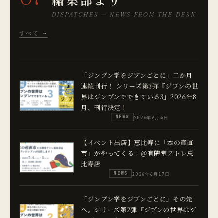
DISPATCHES — NEWS FROM THE DESK
すべて →
「ジンブン学をジブンごとに」二か月
連続刊行！ シリーズ第3弾『ジブンの世
界はジンブンでできている3』2026年8
月、刊行決定！
NEWS
2026年6月4日
【イベント出店】恵比寿に「本の産直
市」がやってくる！＠有隣堂アトレ恵
比寿店
NEWS
2026年6月17日
「ジンブン学をジブンごとに」その先
へ。シリーズ第2弾『ジブンの世界はジ