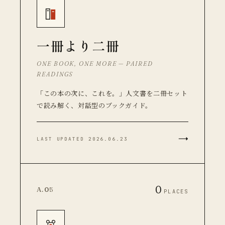
一冊より二冊
ONE BOOK, ONE MORE — PAIRED
READINGS
「この本の次に、これを。」人文書を二冊セット
で読み解く、対話型のブックガイド。
→
LAST UPDATED 2026.06.23
0
A.05
PLACES