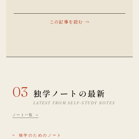
回となる今回のインタビューでは、アルベール・
カミュの研究を専門とし、フランス各地の資料館
を巡る「アウトドアな研究者」でもあるフランス
文学者の渡辺惟央さんにお話を伺います。 「アウ
トドアな研究者」の原点とフランス文学への入口
…
03
独学ノートの最新
LATEST FROM SELF-STUDY NOTES
ノート一覧 →
— 独学のためのノート