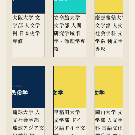
大阪大学 文
立命館大学
慶應義塾大学
学部 人文学
文学部 人間
文学部 人文
科 日本史学
研究学域 哲
社会学科 文
専修
学・倫理学専
学系 独文学
攻
専攻
琉球大学 人
早稲田大学
岡山大学 文
文社会学部
文学部 ドイ
学部 人文学
琉球アジア文
ツ語ドイツ文
科 言語文化