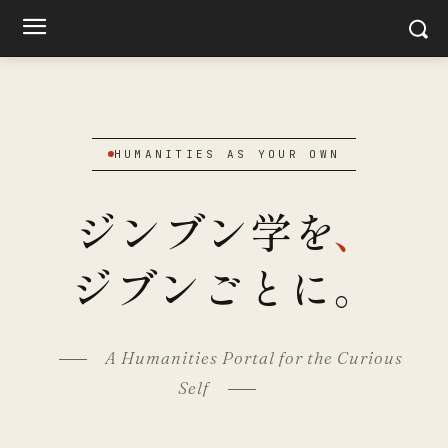
¥
HUMANITIES AS YOUR OWN
ジンブン学を
、
ジブンごとに。
A Humanities Portal for the Curious
Self