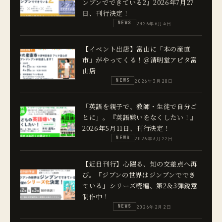
ンブンでできている2』2026年7月27
日、刊行決定！
NEWS
2026年6月4日
【イベント出店】富山に「本の産直
市」がやってくる！＠清明堂アピタ富
山店
NEWS
2026年3月28日
「英語を親子で、教師・生徒で自分ご
とに」。『英語嫌いをなくしたい！』
2026年5月11日、刊行決定！
NEWS
2026年3月22日
【近日刊行】心躍る、知の交差点へ再
び。『ジブンの世界はジンブンででき
ている』シリーズ続編、第2＆3弾鋭意
制作中！
NEWS
2026年2月2日