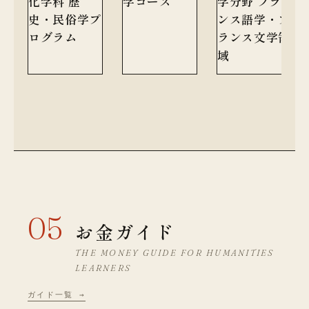
化学科 歴
学コース
学分野 フラ
史・民俗学プ
ンス語学・フ
ログラム
ランス文学領
域
05
お金ガイド
THE MONEY GUIDE FOR HUMANITIES
LEARNERS
ガイド一覧 →