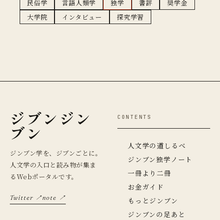
民俗学
言語人類学
独学
書評
奨学金
大学院
インタビュー
探究学習
ジブンジン
CONTENTS
ブン
人文学の道しるべ
ジンブン学を、ジブンごとに。
ジンブン独学ノート
人文学の入口と読み物が集ま
一冊より二冊
るWebポータルです。
お金ガイド
Twitter ↗
note ↗
もっとジンブン
ジンブンの足あと