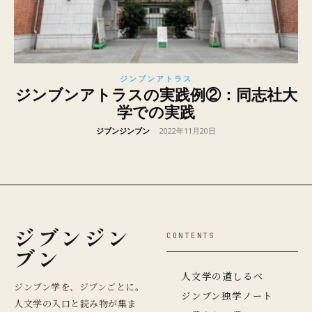
ジンブンアトラス
ジンブンアトラスの実践例②：同志社大
学での実践
ジブンジンブン
-
2022年11月20日
ジブンジン
CONTENTS
ブン
人文学の道しるべ
ジンブン学を、ジブンごとに。
ジンブン独学ノート
人文学の入口と読み物が集ま