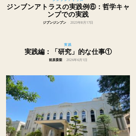
ジンブンアトラスの実践例⑥：哲学キャ
ンプでの実践
ジブンジンブン
-
2023年8月17日
実践
実践編：「研究」的な仕事①
前原晏梨
-
2026年6月1日