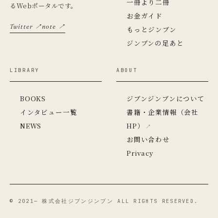
一冊より二冊
るWebポータルです。
お金ガイド
Twitter ↗
note ↗
もっとジンブン
ジンブンの足あと
LIBRARY
ABOUT
BOOKS
ジブンジンブンについて
インタビュー一覧
書籍・企業情報（会社
NEWS
HP）
お問い合わせ
Privacy
© 2021— 株式会社ジブンジンブン ALL RIGHTS RESERVED.