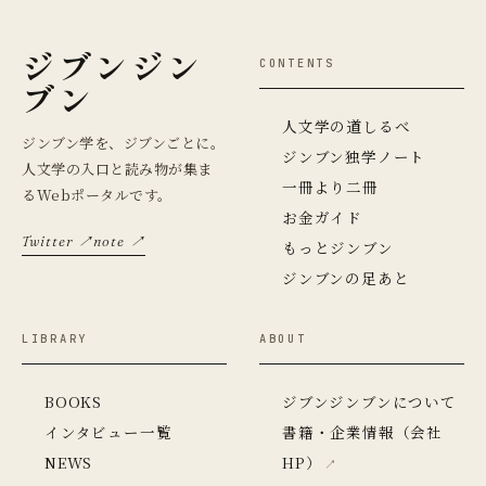
ジブンジン
CONTENTS
ブン
人文学の道しるべ
ジンブン学を、ジブンごとに。
ジンブン独学ノート
人文学の入口と読み物が集ま
一冊より二冊
るWebポータルです。
お金ガイド
Twitter ↗
note ↗
もっとジンブン
ジンブンの足あと
LIBRARY
ABOUT
BOOKS
ジブンジンブンについて
インタビュー一覧
書籍・企業情報（会社
NEWS
HP）