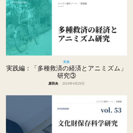
実践
実践編：「多種救済の経済とアニミズム」
研究③
原田央
-
2026年4月29日