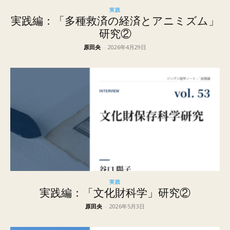
実践
実践編：「多種救済の経済とアニミズム」
研究②
原田央
-
2026年4月29日
実践
実践編：「文化財科学」研究②
原田央
-
2026年5月3日