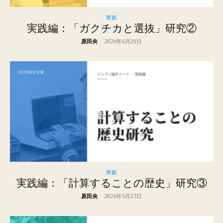
実践
実践編：「ガクチカと選抜」研究②
原田央
-
2026年6月29日
実践
実践編：「計算することの歴史」研究③
原田央
-
2026年5月27日