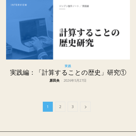
実践
実践編：「計算することの歴史」研究①
原田央
-
2026年5月27日
1
2
3