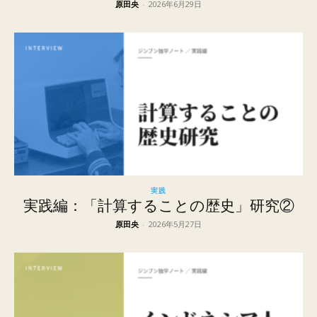
原田央
-
2026年6月29日
実践
実践編：「計算することの歴史」研究②
原田央
-
2026年5月27日