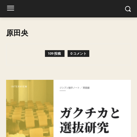
原田央
109 投稿
0 コメント