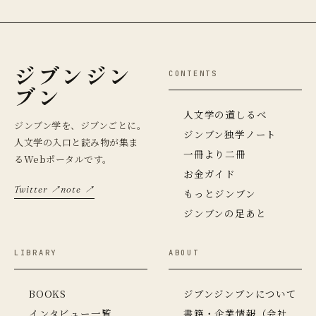
ジブンジン
CONTENTS
ブン
人文学の道しるべ
ジンブン学を、ジブンごとに。
ジンブン独学ノート
人文学の入口と読み物が集ま
一冊より二冊
るWebポータルです。
お金ガイド
Twitter ↗
note ↗
もっとジンブン
ジンブンの足あと
LIBRARY
ABOUT
BOOKS
ジブンジンブンについて
インタビュー一覧
書籍・企業情報（会社