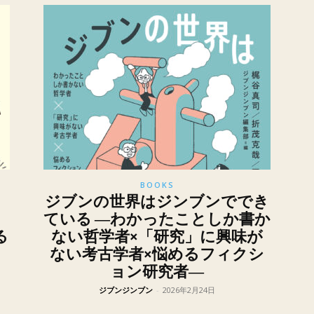
BOOKS
ジブンの世界はジンブンででき
」
ている ―わかったことしか書か
る
ない哲学者×「研究」に興味が
ない考古学者×悩めるフィクシ
ョン研究者―
ジブンジンブン
-
2026年2月24日