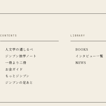
CONTENTS
LIBRARY
人文学の道しるべ
BOOKS
ジンブン独学ノート
インタビュー一覧
一冊より二冊
NEWS
お金ガイド
もっとジンブン
ジンブンの足あと