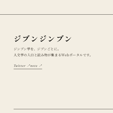
ジブンジンブン
ジンブン学を、ジブンごとに。
人文学の入口と読み物が集まるWebポータルです。
Twitter ↗
note ↗