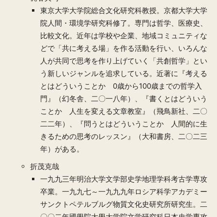
東京大学大学院総合文化研究科教授。京都大学大学
院人間・環境学研究科修了。専門は哲学、医療史、
比較文化。近年は学校や企業、地域コミュニティな
どで「共に考える場」を作る活動を行い、いろんな
人が共同で思考を作り上げていく「共創哲学」とい
う新しいジャンルを追求している。近著に『考える
とはどういうことか 0歳から100歳までの哲学入
門』（幻冬舎、二〇一八年）、『書くとはどういう
ことか 人生を変える文章教室』（飛鳥新社、二〇
二二年）、『問うとはどういうことか 人間的に生
きるための思考のレッスン』（大和書房、二〇二三
年）がある。
折茂克哉
一九九三年明治大学文学部史学地理学科考古学専攻
卒業。一九九七～一九九九年ロシア科学アカデミー
サンクトペテルブルグ物質文化史研究所研究生。二
〇〇二年國學院大學大学院文学研究科日本史学専攻