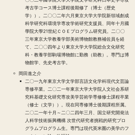
考古学コース博士課程後期修了（博士（歴史
学））。二〇〇二年六月東京大学大学院新領域創成
科学研究科環境学専攻学術研究支援員、同年十月國
學院大學21世紀ＣＯＥプログラム研究員。二〇〇
三年東京大学教養学部美術博物館教務補佐員を経
て、二〇〇四年より東京大学大学院総合文化研究
科・教養学部駒場博物館に勤務（助教）。専門は博
物館学、先史考古学。
岡田進之介
二〇一九年東京大学文学部言語文化学科現代文芸論
専修卒業。二〇二一年東京大学大学院人文社会系研
究科基礎文化研究専攻美学芸術学専修修士課程卒業
（修士（文学））。現在同専修博士後期課程所属。
二〇二一年十月～二〇二四年三月、国立研究開発法
人科学技術振興機構 次世代研究者挑戦的研究プロ
グラムプログラム生。専門は現代英米圏の美学のフ