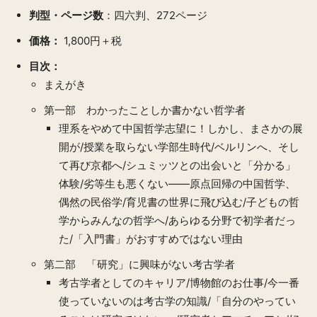
判型・ページ数
：四六判、272ページ
価格：
1,800円＋税
目次：
まえがき
第一部 わかったことしか書かない哲学者
理系をやめて中国哲学志望に！しかし、まさかの展
開が/授業を取らない学部生時代/ベルリンへ、そし
て再び京都へ/シュミッツとの出会いと「分かる」
体験/劣等生も悪くない——原点回帰の中国哲学、
偶然の民俗学/育児書の世界に飛び込む/子どもの哲
学からみんなの哲学へ/あらゆる分野で初学者だっ
た/「入門書」がおすすめではない理由
第二部 「研究」に興味がない考古学者
考古学者としてのキャリア/博物館のお仕事/今一番
使っていないのは考古学の知識/「自分のやってい