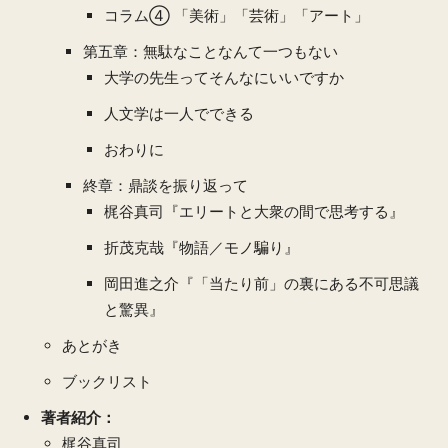
コラム④ 「美術」「芸術」「アート」
第五章：無駄なことなんて一つもない
大学の先生ってそんなにいいですか
人文学は一人でできる
おわりに
終章：鼎談を振り返って
梶谷真司『エリートと大衆の間で思考する』
折茂克哉『物語／モノ騙り』
岡田進之介『「当たり前」の裏にある不可思議
と驚異』
あとがき
ブックリスト
著者紹介：
梶谷真司