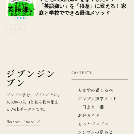
「英語嫌い」を「得意」に変える！ 家
庭と学校でできる最強メソッド
BOOKS
ジブンジン
CONTENTS
ブン
人文学の道しるべ
ジンブン学を、ジブンごとに。
ジンブン独学ノート
人文学の入口と読み物が集ま
一冊より二冊
るWebポータルです。
お金ガイド
Twitter ↗
note ↗
もっとジンブン
ジンブンの足あと