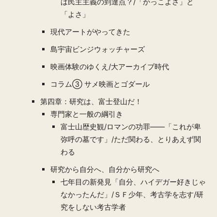
は民主主義の到達点？/「かっこよさ」と
「よさ」
現代アートがやってきた
島宇宙ビンジウォッチャーズ
映画体験のゆくえ/大アーカイブ時代
コラム③ サメ映画とゴダール
第四章：研究は、富士登山だ！
専門家と一般の綱引き
富士山歴史観/ロマンの功罪——「これが卑
弥呼の墓です」/ただ関わる、とりあえず関
わる
研究から自分へ、自分から研究へ
七年目の新発見「自分、ハイデガー好きじゃ
なかったんだ」/ＳＦ少年、考古学を志す/研
究をしない考古学者