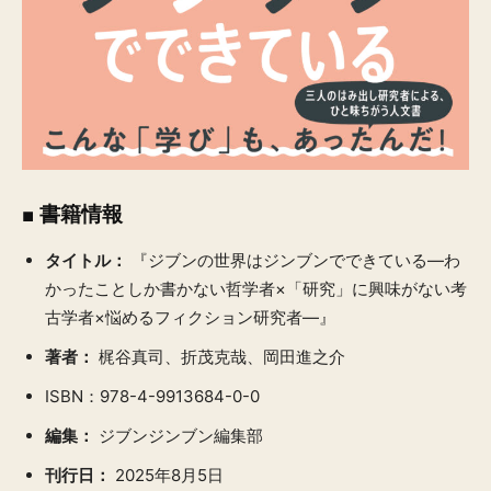
■ 書籍情報
タイトル：
『ジブンの世界はジンブンでできている―わ
かったことしか書かない哲学者×「研究」に興味がない考
古学者×悩めるフィクション研究者―』
著者：
梶谷真司、折茂克哉、岡田進之介
ISBN：978-4-9913684-0-0
編集：
ジブンジンブン編集部
刊行日：
2025年8月5日