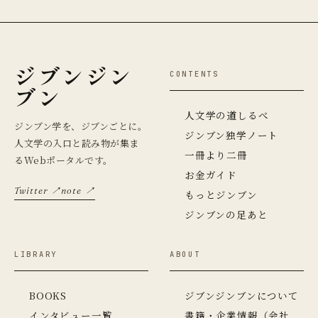
ジブンジン
CONTENTS
ブン
人文学の道しるべ
ジンブン学を、ジブンごとに。
ジンブン独学ノート
人文学の入口と読み物が集ま
一冊より二冊
るWebポータルです。
お金ガイド
Twitter ↗
note ↗
もっとジンブン
ジンブンの足あと
LIBRARY
ABOUT
BOOKS
ジブンジンブンについて
インタビュー一覧
書籍・企業情報（会社