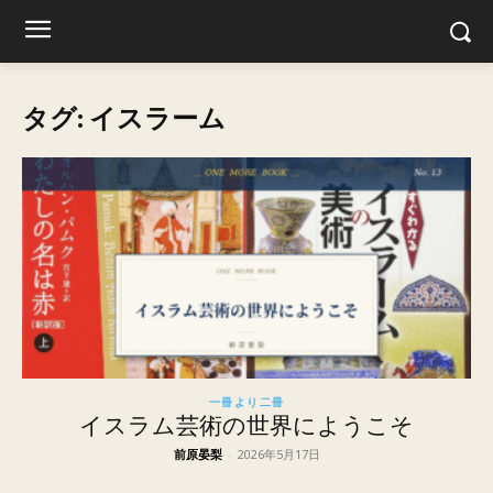
タグ: イスラーム
一冊より二冊
イスラム芸術の世界にようこそ
前原晏梨
-
2026年5月17日