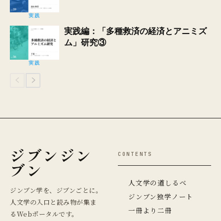
実践
実践編：「多種救済の経済とアニミズ
ム」研究③
実践
ジブンジン
CONTENTS
ブン
人文学の道しるべ
ジンブン学を、ジブンごとに。
ジンブン独学ノート
人文学の入口と読み物が集ま
一冊より二冊
るWebポータルです。