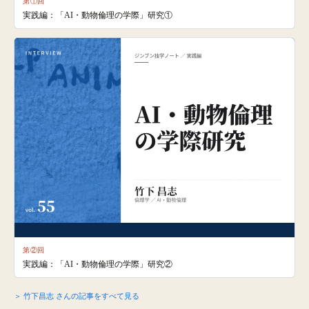
第①回
実践編：「AI・動物倫理の学際」研究①
第②回
実践編：「AI・動物倫理の学際」研究②
＞ 竹下昌志 さんの記事をすべて見る