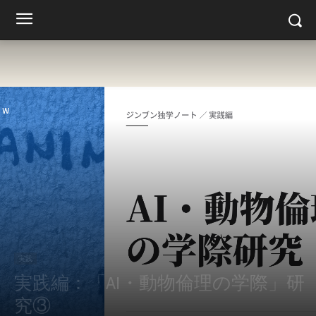
実践
実践編：「AI・動物倫理の学際」研
究③