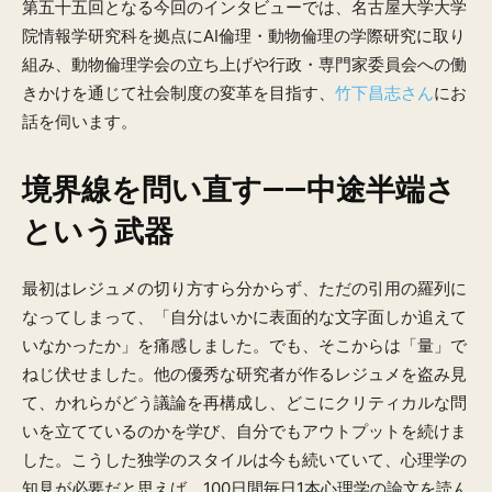
第五十五回となる今回のインタビューでは、名古屋大学大学
院情報学研究科を拠点にAI倫理・動物倫理の学際研究に取り
組み、動物倫理学会の立ち上げや行政・専門家委員会への働
きかけを通じて社会制度の変革を目指す、
竹下昌志さん
にお
話を伺います。
境界線を問い直す——中途半端さ
という武器
最初はレジュメの切り方すら分からず、ただの引用の羅列に
なってしまって、「自分はいかに表面的な文字面しか追えて
いなかったか」を痛感しました。でも、そこからは「量」で
ねじ伏せました。他の優秀な研究者が作るレジュメを盗み見
て、かれらがどう議論を再構成し、どこにクリティカルな問
いを立てているのかを学び、自分でもアウトプットを続けま
した。こうした独学のスタイルは今も続いていて、心理学の
知見が必要だと思えば、100日間毎日1本心理学の論文を読ん