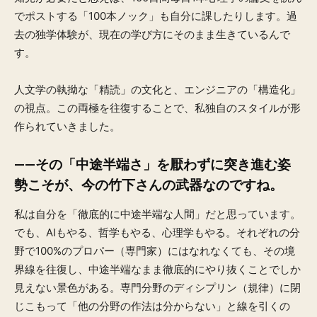
でポストする「100本ノック」も自分に課したりします。過
去の独学体験が、現在の学び方にそのまま生きているんで
す。
人文学の執拗な「精読」の文化と、エンジニアの「構造化」
の視点。この両極を往復することで、私独自のスタイルが形
作られていきました。
——その「中途半端さ」を厭わずに突き進む姿
勢こそが、今の竹下さんの武器なのですね。
私は自分を「徹底的に中途半端な人間」だと思っています。
でも、AIもやる、哲学もやる、心理学もやる。それぞれの分
野で100%のプロパー（専門家）にはなれなくても、その境
界線を往復し、中途半端なまま徹底的にやり抜くことでしか
見えない景色がある。専門分野のディシプリン（規律）に閉
じこもって「他の分野の作法は分からない」と線を引くの