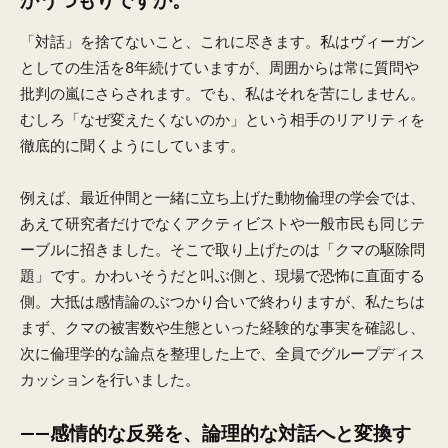
かうつもりですか。
「対話」を捨てないこと、これに尽きます。私はヴィーガン
としての生活を8年続けていますが、周囲からは常に質問や
批判の嵐にさらされます。でも、私はそれを苦にしません。
むしろ「なぜ変えたくないのか」という相手のリアリティを
徹底的に聞くようにしています。
例えば、最近仲間と一緒に立ち上げた動物倫理の学会では、
あえて研究者だけでなくアクティビストや一般市民も同じテ
ーブルに招きました。そこで取り上げたのは「クマの駆除問
題」です。かわいそうだと叫ぶ側と、現場で恐怖に直面する
側。大抵は感情論のぶつかり合いで終わりますが、私たちは
まず、クマの被害数や生態といった経験的な事実を確認し、
次に倫理学的な論点を整理した上で、全員でグループディス
カッションを行いました。
——感情的な反発を、論理的な対話へと変換す