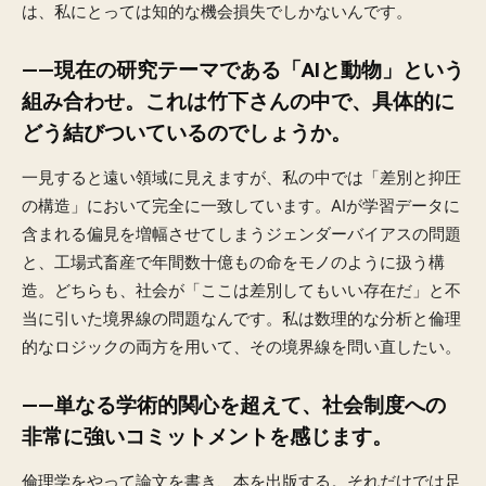
は、私にとっては知的な機会損失でしかないんです。
——現在の研究テーマである「AIと動物」という
組み合わせ。これは竹下さんの中で、具体的に
どう結びついているのでしょうか。
一見すると遠い領域に見えますが、私の中では「差別と抑圧
の構造」において完全に一致しています。AIが学習データに
含まれる偏見を増幅させてしまうジェンダーバイアスの問題
と、工場式畜産で年間数十億もの命をモノのように扱う構
造。どちらも、社会が「ここは差別してもいい存在だ」と不
当に引いた境界線の問題なんです。私は数理的な分析と倫理
的なロジックの両方を用いて、その境界線を問い直したい。
——単なる学術的関心を超えて、社会制度への
非常に強いコミットメントを感じます。
倫理学をやって論文を書き、本を出版する。それだけでは足