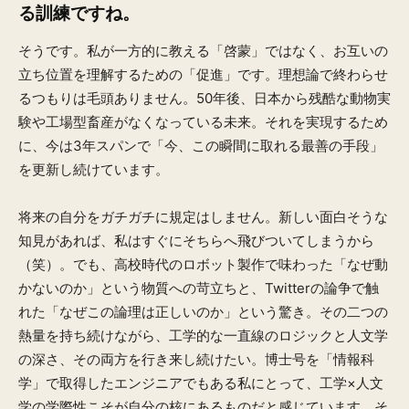
る訓練ですね。
そうです。私が一方的に教える「啓蒙」ではなく、お互いの
立ち位置を理解するための「促進」です。理想論で終わらせ
るつもりは毛頭ありません。50年後、日本から残酷な動物実
験や工場型畜産がなくなっている未来。それを実現するため
に、今は3年スパンで「今、この瞬間に取れる最善の手段」
を更新し続けています。
将来の自分をガチガチに規定はしません。新しい面白そうな
知見があれば、私はすぐにそちらへ飛びついてしまうから
（笑）。でも、高校時代のロボット製作で味わった「なぜ動
かないのか」という物質への苛立ちと、Twitterの論争で触
れた「なぜこの論理は正しいのか」という驚き。その二つの
熱量を持ち続けながら、工学的な一直線のロジックと人文学
の深さ、その両方を行き来し続けたい。博士号を「情報科
学」で取得したエンジニアでもある私にとって、工学×人文
学の学際性こそが自分の核にあるものだと感じています。そ