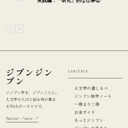
実践編：「研究」的な仕事②
ジブンジン
CONTENTS
ブン
人文学の道しるべ
ジンブン学を、ジブンごとに。
ジンブン独学ノート
人文学の入口と読み物が集ま
一冊より二冊
るWebポータルです。
お金ガイド
Twitter ↗
note ↗
もっとジンブン