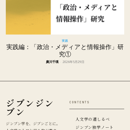
実践
実践編：「政治・メディアと情報操作」研
究①
廣川千瑛
-
2026年5月29日
ジブンジン
CONTENTS
ブン
人文学の道しるべ
ジンブン学を、ジブンごとに。
ジンブン独学ノート