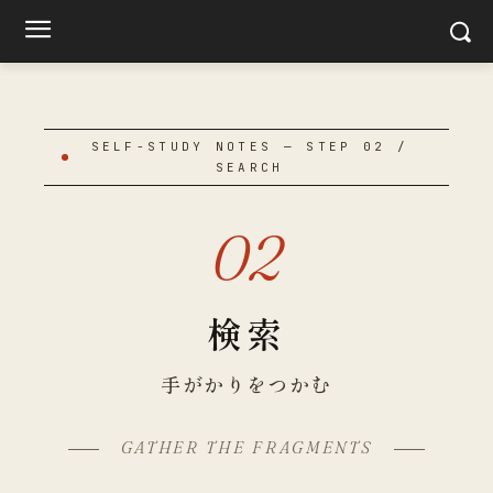
SELF-STUDY NOTES — STEP 02 /
SEARCH
02
検索
手がかりをつかむ
GATHER THE FRAGMENTS