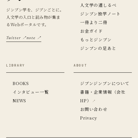
人文学の道しるべ
ジンブン学を、ジブンごとに。
ジンブン独学ノート
人文学の入口と読み物が集ま
一冊より二冊
るWebポータルです。
お金ガイド
Twitter ↗
note ↗
もっとジンブン
ジンブンの足あと
LIBRARY
ABOUT
BOOKS
ジブンジンブンについて
インタビュー一覧
書籍・企業情報（会社
NEWS
HP）
お問い合わせ
Privacy