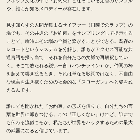
プホップ文化の中で『お約束』となっている定番のサンプル
や、誰もが知るメロディーが存在します。
見ず知らずの人間が集まるサイファー（円陣でのラップ）の
場でも、その共通の『お約束』をサンプリングして提示する
ことで、瞬時にその場の全員と繋がることができる。既存の
レコードというシステムを分解し、誰もがアクセス可能な共
通言語を探り当て、それを自分たちの文脈で再解釈してい
く。そこで放たれる鋭い一言（パンチライン）が、仲間の枠
を超えて響き渡るとき、それは単なる歌詞ではなく、不自由
な現実を生き抜くための社会的な『スローガン』へと姿を変
えるんです。
誰にでも開かれた『お約束』の形式を借りて、自分たちの言
葉を世界に叩きつける。この『正しくない』けれど、誰にで
も伝わる流儀こそが、私たちが世界をハックするための最大
の武器になると信じています。