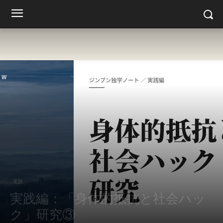
実践
実践編：「身体的抵抗と社会ハッ
ク」研究③