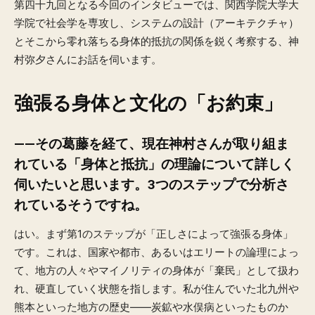
第四十九回となる今回のインタビューでは、関西学院大学大
学院で社会学を専攻し、システムの設計（アーキテクチャ）
とそこから零れ落ちる身体的抵抗の関係を鋭く考察する、神
村弥夕さんにお話を伺います。
強張る身体と文化の「お約束」
——その葛藤を経て、現在神村さんが取り組ま
れている「身体と抵抗」の理論について詳しく
伺いたいと思います。3つのステップで分析さ
れているそうですね。
はい。まず第1のステップが「正しさによって強張る身体」
です。これは、国家や都市、あるいはエリートの論理によっ
て、地方の人々やマイノリティの身体が「棄民」として扱わ
れ、硬直していく状態を指します。私が住んでいた北九州や
熊本といった地方の歴史——炭鉱や水俣病といったものか