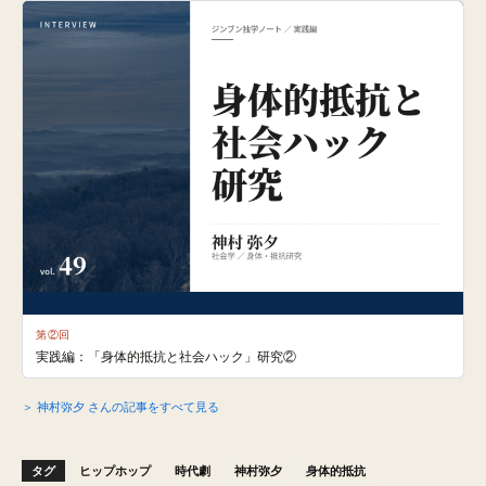
第②回
実践編：「身体的抵抗と社会ハック」研究②
＞ 神村弥夕 さんの記事をすべて見る
タグ
ヒップホップ
時代劇
神村弥夕
身体的抵抗