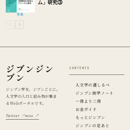
ム」研究③
実践
ジブンジン
CONTENTS
ブン
人文学の道しるべ
ジンブン学を、ジブンごとに。
ジンブン独学ノート
人文学の入口と読み物が集ま
一冊より二冊
るWebポータルです。
お金ガイド
Twitter ↗
note ↗
もっとジンブン
ジンブンの足あと