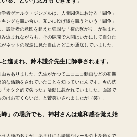
ている、という見方もできます。
会学者ゲオルク・ジンメルは、人間関係における「闘争」
ンキングを競い合い、互いに投げ銭を競うという「闘争」
に、設計者の意図を超えた強固な「横の繋がり」が生まれ
組み込まれながらも、その隙間で人間はいかにして自分た
私がネットの深淵に見た自由とどこか通底していました。
へと進まれ、鈴木謙介先生に師事されます。
理由もありました。先生がかつてニコニコ動画などの初期
進的な活動をされていたことを知っていたんです。今の洗
の「オタク的で尖った」活動に惹かれていました。面談で
るのはお前くらいだ」と苦笑いされましたが（笑）。
高峰」の場所でも、神村さんは違和感を覚え始
いう人種の多くが、あまりにも綺麗なレールの上を歩んで