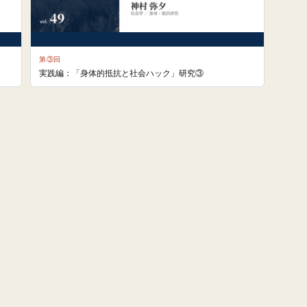
第③回
実践編：「身体的抵抗と社会ハック」研究③