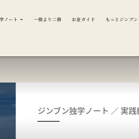
学ノート
一冊より二冊
お金ガイド
もっとジンブン