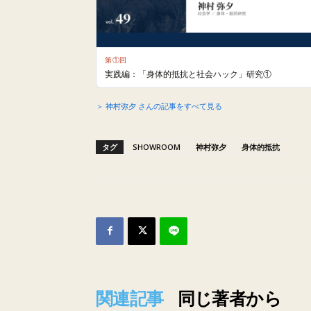
第①回
実践編：「身体的抵抗と社会ハック」研究①
＞ 神村弥夕 さんの記事をすべて見る
タグ
SHOWROOM
神村弥夕
身体的抵抗
関連記事
同じ著者から