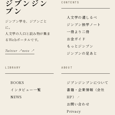
ジブンジン
CONTENTS
ブン
人文学の道しるべ
ジンブン学を、ジブンごと
ジンブン独学ノート
に。
一冊より二冊
人文学の入口と読み物が集ま
お金ガイド
るWebポータルです。
もっとジンブン
Twitter ↗
note ↗
ジンブンの足あと
LIBRARY
ABOUT
BOOKS
ジブンジンブンについて
インタビュー一覧
書籍・企業情報（会社
NEWS
HP）
お問い合わせ
Privacy