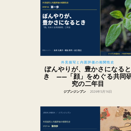
外見描写と内面評価の相関性史
ぼんやりが、豊かさになる
き ——「顔」をめぐる共同
究の二年目
ジブンジンブン
-
2026年5月16日