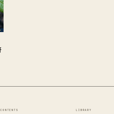
と
研
CONTENTS
LIBRARY