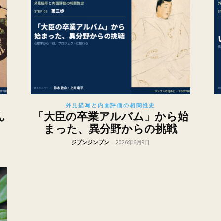
外見描写と内面評価の相関性史
ん
「大臣の卒業アルバム」から始
まった、異分野からの挑戦
ジブンジンブン
-
2026年6月9日