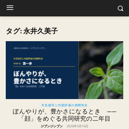
タグ: 永井久美子
外見描写と内面評価の相関性史
ぼんやりが、豊かさになるとき ——
「顔」をめぐる共同研究の二年目
ジブンジンブン
-
2026年5月16日