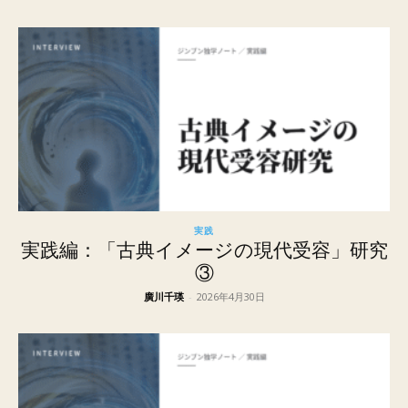
実践
実践編：「古典イメージの現代受容」研究
③
廣川千瑛
-
2026年4月30日