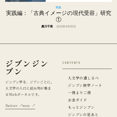
実践
実践編：「古典イメージの現代受容」研究
①
廣川千瑛
-
2026年4月30日
ジブンジン
CONTENTS
ブン
人文学の道しるべ
ジンブン学を、ジブンごとに。
ジンブン独学ノート
人文学の入口と読み物が集ま
一冊より二冊
るWebポータルです。
お金ガイド
Twitter ↗
note ↗
もっとジンブン
ジンブンの足あと