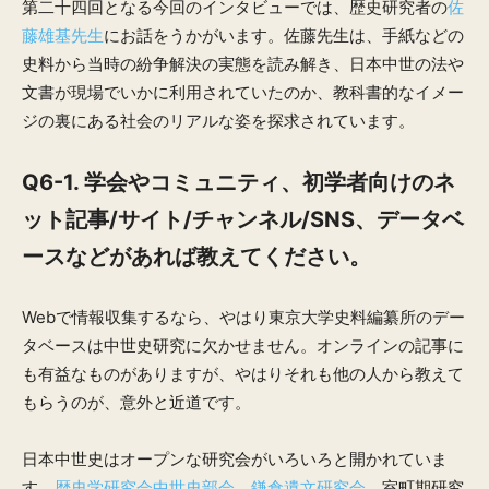
第二十四回となる今回のインタビューでは、歴史研究者の
佐
藤雄基先生
にお話をうかがいます。佐藤先生は、手紙などの
史料から当時の紛争解決の実態を読み解き、日本中世の法や
文書が現場でいかに利用されていたのか、教科書的なイメー
ジの裏にある社会のリアルな姿を探求されています。
Q6-1.
学会やコミュニティ、初学者向けのネ
ット記事/サイト/チャンネル/SNS、データベ
ースなどがあれば教えてください。
Webで情報収集するなら、やはり東京大学史料編纂所のデー
タベースは中世史研究に欠かせません。オンラインの記事に
も有益なものがありますが、やはりそれも他の人から教えて
もらうのが、意外と近道です。
日本中世史はオープンな研究会がいろいろと開かれていま
す。
歴史学研究会中世史部会
、
鎌倉遺文研究会
、室町期研究