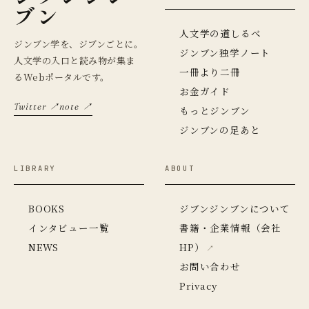
ブン
人文学の道しるべ
ジンブン学を、ジブンごとに。
ジンブン独学ノート
人文学の入口と読み物が集ま
一冊より二冊
るWebポータルです。
お金ガイド
Twitter ↗
note ↗
もっとジンブン
ジンブンの足あと
LIBRARY
ABOUT
BOOKS
ジブンジンブンについて
インタビュー一覧
書籍・企業情報（会社
NEWS
HP）
お問い合わせ
Privacy