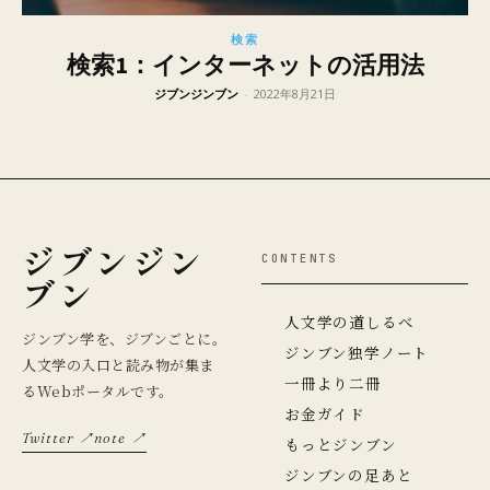
検索
検索1：インターネットの活用法
ジブンジンブン
-
2022年8月21日
ジブンジン
CONTENTS
ブン
人文学の道しるべ
ジンブン学を、ジブンごとに。
ジンブン独学ノート
人文学の入口と読み物が集ま
一冊より二冊
るWebポータルです。
お金ガイド
Twitter ↗
note ↗
もっとジンブン
ジンブンの足あと