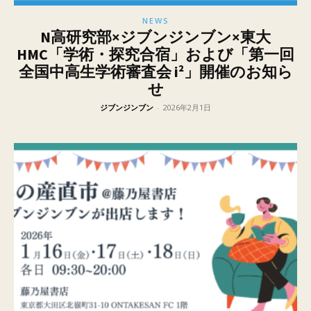
NEWS
N高研究部×ジブンジンブン×東大
HMC「学術・探究合宿」および「第一回
全国中高生学術審査会 i²」開催のお知ら
せ
ジブンジンブン
-
2026年2月1日