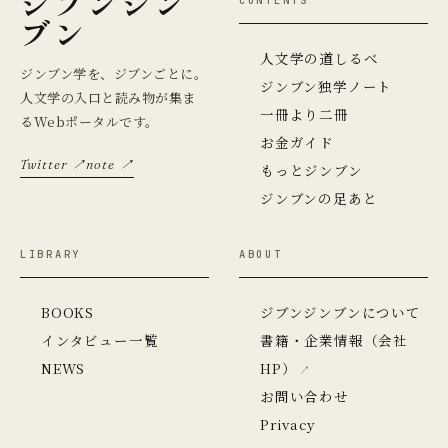
ジブンジン
CONTENTS
ブン
人文学の道しるべ
ジンブン学を、ジブンごとに。
ジンブン独学ノート
人文学の入口と読み物が集ま
一冊より二冊
るWebポータルです。
お金ガイド
Twitter ↗
note ↗
もっとジンブン
ジンブンの足あと
LIBRARY
ABOUT
BOOKS
ジブンジンブンについて
インタビュー一覧
書籍・企業情報（会社
NEWS
HP）
お問い合わせ
Privacy