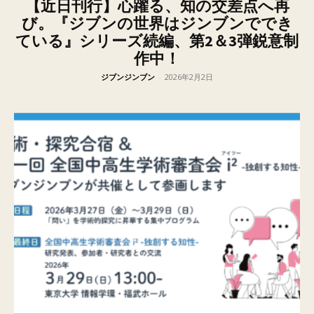
【近日刊行】心躍る、知の交差点へ再
び。『ジブンの世界はジンブンででき
ている』シリーズ続編、第2＆3弾鋭意制
作中！
ジブンジンブン
-
2026年2月2日