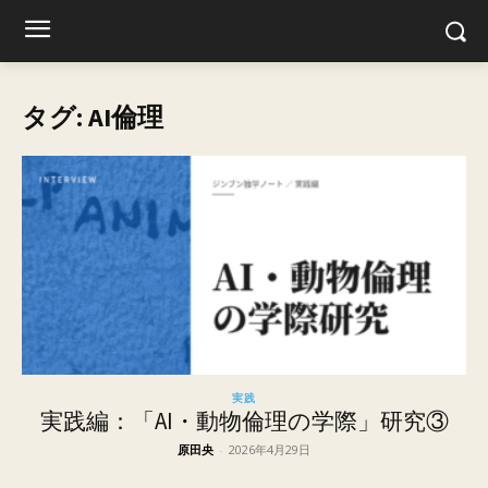
タグ: AI倫理
実践
実践編：「AI・動物倫理の学際」研究③
原田央
-
2026年4月29日