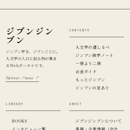
ジブンジン
CONTENTS
ブン
人文学の道しるべ
ジンブン学を、ジブンごとに。
ジンブン独学ノート
人文学の入口と読み物が集ま
一冊より二冊
るWebポータルです。
お金ガイド
Twitter ↗
note ↗
もっとジンブン
ジンブンの足あと
LIBRARY
ABOUT
BOOKS
ジブンジンブンについて
インタビュー一覧
書籍・企業情報（会社