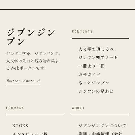
ジブンジン
CONTENTS
ブン
人文学の道しるべ
ジンブン学を、ジブンごとに。
ジンブン独学ノート
人文学の入口と読み物が集ま
一冊より二冊
るWebポータルです。
お金ガイド
Twitter ↗
note ↗
もっとジンブン
ジンブンの足あと
LIBRARY
ABOUT
BOOKS
ジブンジンブンについて
インタビュー一覧
書籍・企業情報（会社