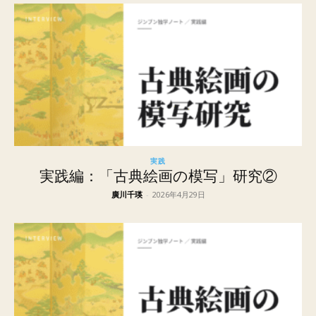
実践
実践編：「古典絵画の模写」研究②
廣川千瑛
-
2026年4月29日