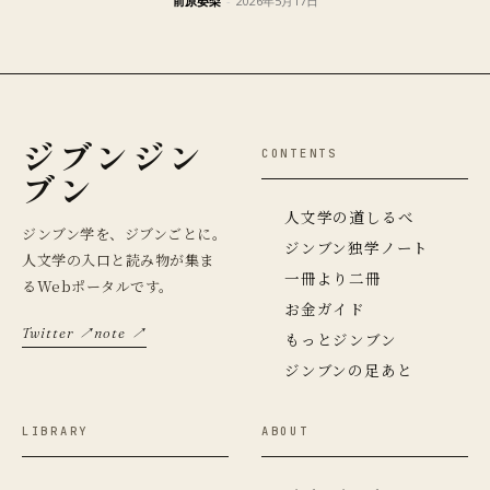
前原晏梨
-
2026年5月17日
ジブンジン
CONTENTS
ブン
人文学の道しるべ
ジンブン学を、ジブンごとに。
ジンブン独学ノート
人文学の入口と読み物が集ま
一冊より二冊
るWebポータルです。
お金ガイド
Twitter ↗
note ↗
もっとジンブン
ジンブンの足あと
LIBRARY
ABOUT