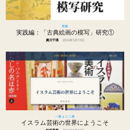
実践
実践編：「古典絵画の模写」研究①
廣川千瑛
-
2026年5月13日
一冊より二冊
イスラム芸術の世界にようこそ