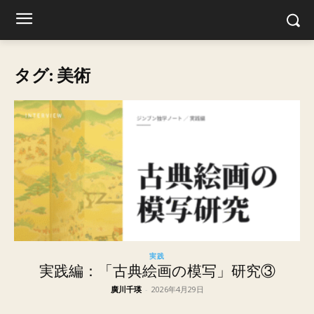
タグ: 美術
実践
実践編：「古典絵画の模写」研究③
廣川千瑛
-
2026年4月29日