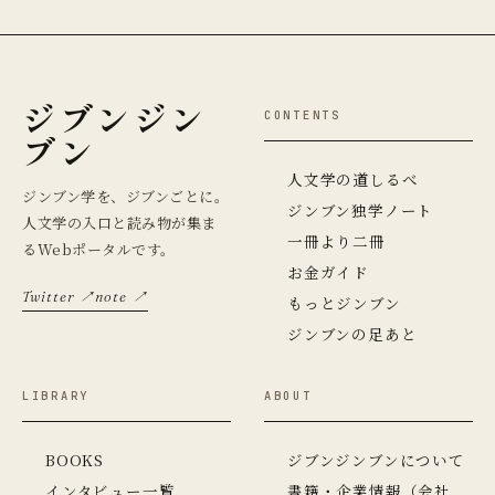
ジブンジン
CONTENTS
ブン
人文学の道しるべ
ジンブン学を、ジブンごとに。
ジンブン独学ノート
人文学の入口と読み物が集ま
一冊より二冊
るWebポータルです。
お金ガイド
Twitter ↗
note ↗
もっとジンブン
ジンブンの足あと
LIBRARY
ABOUT
BOOKS
ジブンジンブンについて
インタビュー一覧
書籍・企業情報（会社