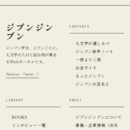
ジブンジン
CONTENTS
ブン
人文学の道しるべ
ジンブン学を、ジブンごとに。
ジンブン独学ノート
人文学の入口と読み物が集ま
一冊より二冊
るWebポータルです。
お金ガイド
Twitter ↗
note ↗
もっとジンブン
ジンブンの足あと
LIBRARY
ABOUT
BOOKS
ジブンジンブンについて
インタビュー一覧
書籍・企業情報（会社