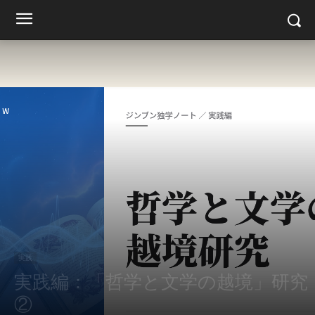
実践
実践編：「哲学と文学の越境」研究
②