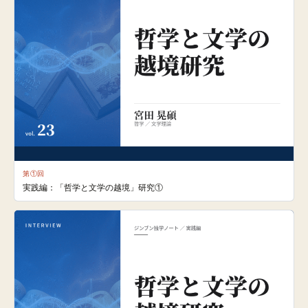
第①回
実践編：「哲学と文学の越境」研究①