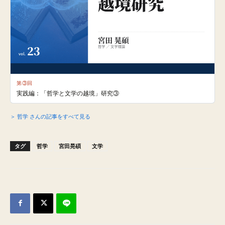
第③回
実践編：「哲学と文学の越境」研究③
＞ 哲学 さんの記事をすべて見る
タグ
哲学
宮田晃碩
文学