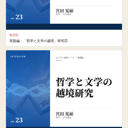
第②回
実践編：「哲学と文学の越境」研究②