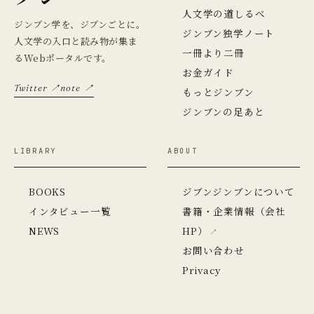
人文学の道しるべ
ジンブン学を、ジブンごとに。
ジンブン独学ノート
人文学の入口と読み物が集ま
一冊より二冊
るWebポータルです。
お金ガイド
Twitter ↗
note ↗
もっとジンブン
ジンブンの足あと
LIBRARY
ABOUT
BOOKS
ジブンジンブンについて
インタビュー一覧
書籍・企業情報（会社
NEWS
HP）
お問い合わせ
Privacy