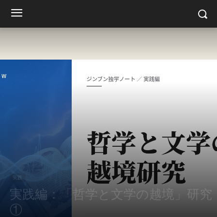
実践
実践編：「哲学と文学の越境」研究
①