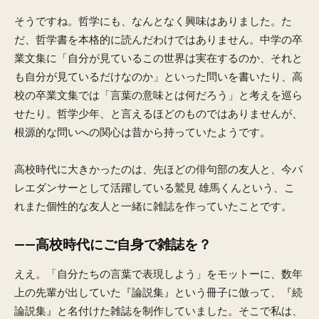
そうですね。哲学にも、なんとなく興味はありました。た
だ、哲学書を本格的に読んだわけではありません。中学の卒
業文集に「自分が見ているこの世界は実在するのか、それと
も自分が見ているだけなのか」といった問いを書いたり、高
校の卒業文集では「言葉の意味とは何だろう」と考えを巡ら
せたり。哲学少年、と言えるほどのものではありませんが、
根源的な問いへの関心は昔から持っていたようです。
高校時代に大きかったのは、先ほどの俳句部の友人と、今バ
レエダンサーとして活躍している鷲見 雄馬くんという、こ
れまた個性的な友人と一緒に雑誌を作っていたことです。
——高校時代にご自身で雑誌を？
ええ。「自分たちの言葉で表現しよう」をモットーに、数年
上の先輩が出していた『論説集』という冊子に倣って、『続
論説集』と名付けた雑誌を制作していました。そこで私は、