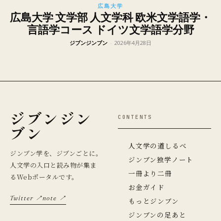
広島大学
広島大学 文学部 人文学科 欧米文学語学・
言語学コース ドイツ文学語学分野
ジブンジンブン
-
2026年4月28日
ジブンジン
CONTENTS
ブン
人文学の道しるべ
ジンブン学を、ジブンごとに。
ジンブン独学ノート
人文学の入口と読み物が集ま
一冊より二冊
るWebポータルです。
お金ガイド
Twitter ↗
note ↗
もっとジンブン
ジンブンの足あと