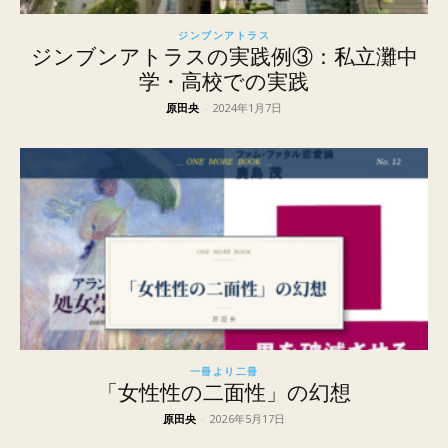
ジンブンアトラス
ジンブンアトラスの実践例③：私立灘中
学・高校での実践
原田央
-
2024年1月7日
一冊より二冊
「女性性の二面性」の幻想
原田央
-
2026年5月17日