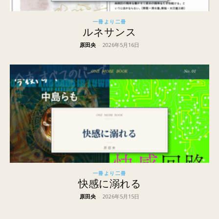
一冊より二冊
ルネサンス
原田央
-
2026年5月16日
一冊より二冊
快感に溺れる
原田央
-
2026年5月15日