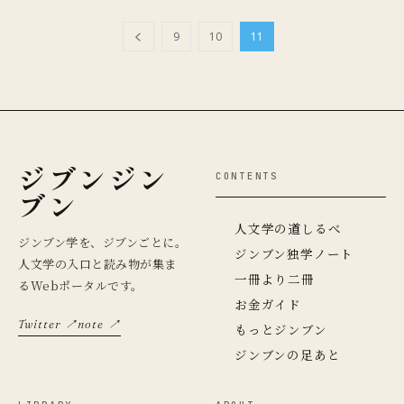
9
10
11
ジブンジン
CONTENTS
ブン
人文学の道しるべ
ジンブン学を、ジブンごとに。
ジンブン独学ノート
人文学の入口と読み物が集ま
一冊より二冊
るWebポータルです。
お金ガイド
Twitter ↗
note ↗
もっとジンブン
ジンブンの足あと