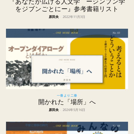
『あなたが広げる人文学 ージンブン学
をジブンごとにー』参考書籍リスト
原田央
-
2022年11月3日
一冊より二冊
開かれた「場所」へ
原田央
-
2026年5月16日