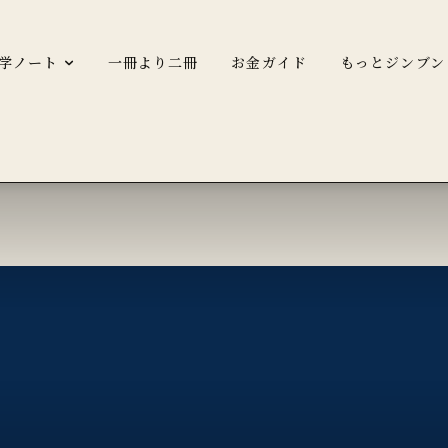
学ノート
一冊より二冊
お金ガイド
もっとジンブン