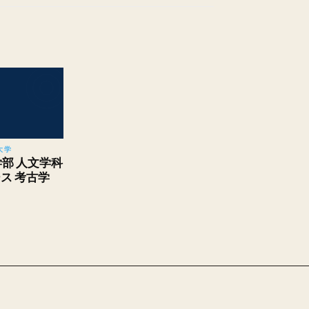
大学
学部 人文学科
ス 考古学