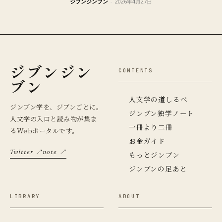
ジブンジンブン
-
2026年4月27日
ジブンジン
CONTENTS
ブン
人文学の道しるべ
ジンブン学を、ジブンごとに。
ジンブン独学ノート
人文学の入口と読み物が集ま
一冊より二冊
るWebポータルです。
お金ガイド
Twitter ↗
note ↗
もっとジンブン
ジンブンの足あと
LIBRARY
ABOUT