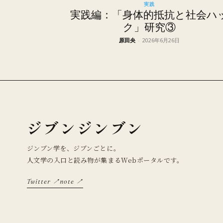
実践
実践編：「身体的抵抗と社会ハ
ク」研究③
原田央
-
2026年6月26日
ジブンジンブン
ジンブン学を、ジブンごとに。
人文学の入口と読み物が集まるWebポータルです。
Twitter ↗
note ↗