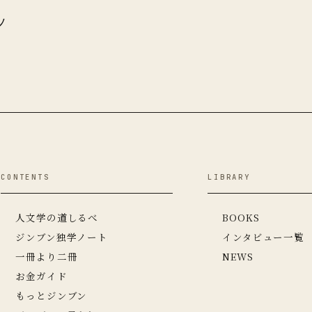
ッ
CONTENTS
LIBRARY
人文学の道しるべ
BOOKS
ジンブン独学ノート
インタビュー一覧
一冊より二冊
NEWS
お金ガイド
もっとジンブン