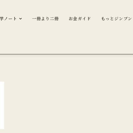
学ノート
一冊より二冊
お金ガイド
もっとジンブン