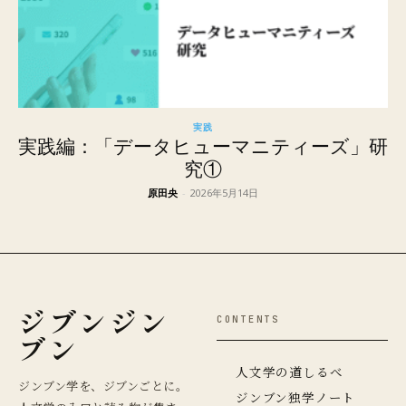
実践
実践編：「データヒューマニティーズ」研
究①
原田央
-
2026年5月14日
ジブンジン
CONTENTS
ブン
人文学の道しるべ
ジンブン学を、ジブンごとに。
ジンブン独学ノート