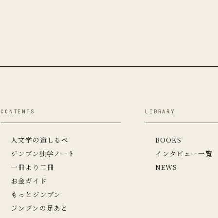
CONTENTS
LIBRARY
人文学の道しるべ
BOOKS
ジンブン独学ノート
インタビュー一覧
一冊より二冊
NEWS
お金ガイド
もっとジンブン
ジンブンの足あと