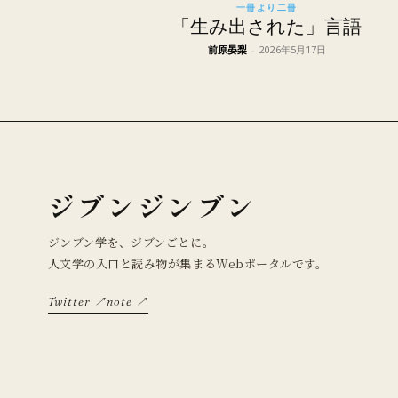
一冊より二冊
「生み出された」言語
前原晏梨
-
2026年5月17日
ジブンジンブン
ジンブン学を、ジブンごとに。
人文学の入口と読み物が集まるWebポータルです。
Twitter ↗
note ↗