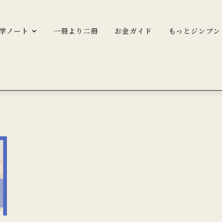
学ノート
一冊より二冊
お金ガイド
もっとジンブン