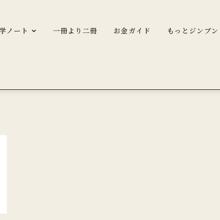
学ノート
一冊より二冊
お金ガイド
もっとジンブン