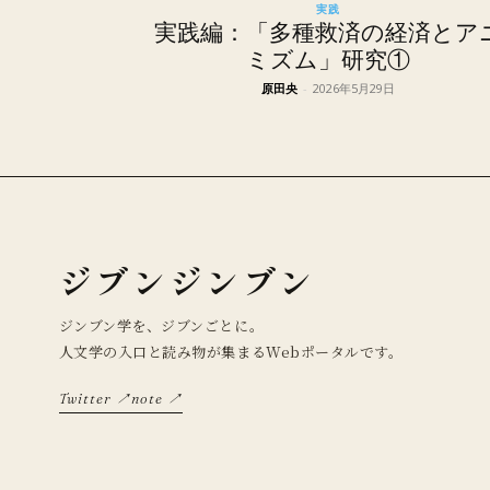
実践
実践編：「多種救済の経済とア
ミズム」研究①
原田央
-
2026年5月29日
ジブンジンブン
ジンブン学を、ジブンごとに。
人文学の入口と読み物が集まるWebポータルです。
Twitter ↗
note ↗