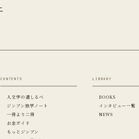
ニ
CONTENTS
LIBRARY
人文学の道しるべ
BOOKS
ジンブン独学ノート
インタビュー一覧
一冊より二冊
NEWS
お金ガイド
もっとジンブン