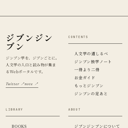
ジブンジン
CONTENTS
ブン
人文学の道しるべ
ジンブン学を、ジブンごとに。
ジンブン独学ノート
人文学の入口と読み物が集ま
一冊より二冊
るWebポータルです。
お金ガイド
Twitter ↗
note ↗
もっとジンブン
ジンブンの足あと
LIBRARY
ABOUT
BOOKS
ジブンジンブンについて