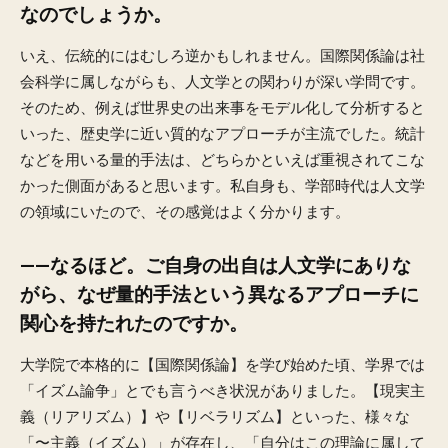
なのでしょうか。
いえ、伝統的にはむしろ逆かもしれません。国際関係論は社
会科学に属しながらも、人文学との関わりが深い学問です。
そのため、例えば世界史の出来事をモデル化して分析すると
いった、歴史学に近い質的なアプローチが主流でした。統計
などを用いる量的手法は、どちらかといえば重視されてこな
かった側面があると思います。私自身も、学部時代は人文学
の領域にいたので、その感覚はよく分かります。
——なるほど。ご自身の出自は人文学にありな
がら、なぜ量的手法という異なるアプローチに
関心を持たれたのですか。
大学院で本格的に【国際関係論】を学び始めた頃、学界では
「イズム論争」とでも言うべき状況がありました。【現実主
義（リアリズム）】や【リベラリズム】といった、様々な
「〜主義（イズム）」が存在し、「自分はこの理論に属して