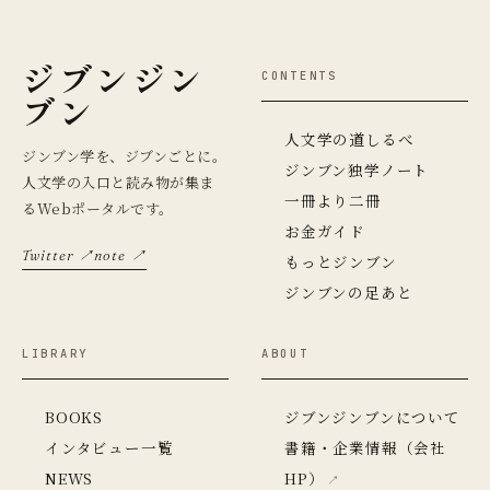
ジブンジン
CONTENTS
ブン
人文学の道しるべ
ジンブン学を、ジブンごとに。
ジンブン独学ノート
人文学の入口と読み物が集ま
一冊より二冊
るWebポータルです。
お金ガイド
Twitter ↗
note ↗
もっとジンブン
ジンブンの足あと
LIBRARY
ABOUT
BOOKS
ジブンジンブンについて
インタビュー一覧
書籍・企業情報（会社
NEWS
HP）