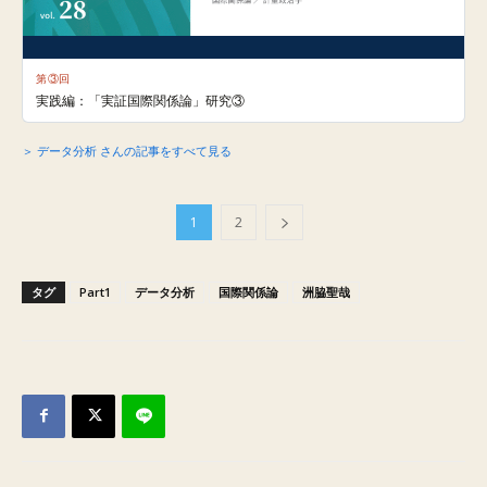
第③回
実践編：「実証国際関係論」研究③
＞ データ分析 さんの記事をすべて見る
1
2
タグ
Part1
データ分析
国際関係論
洲脇聖哉