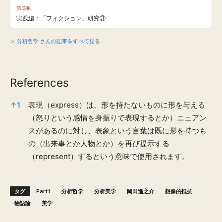
第③回
実践編：「フィクション」研究③
＞ 分析哲学 さんの記事をすべて見る
References
References
↑
1
表現（express）は、形を持たないものに形を与える
（怒りという感情を身振りで表現するとか）ニュアン
スがあるのに対し、表象という言葉は既に形を持つも
の（出来事とか人物とか）を再び提示する
（represent）するという意味で使用されます。
タグ
Part1
分析哲学
分析美学
岡田進之介
想像的抵抗
物語論
美学