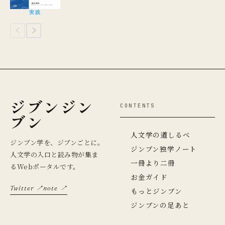
実践
ジブンジン
CONTENTS
ブン
人文学の道しるべ
ジンブン学を、ジブンごとに。
ジンブン独学ノート
人文学の入口と読み物が集ま
一冊より二冊
るWebポータルです。
お金ガイド
Twitter ↗
note ↗
もっとジンブン
ジンブンの足あと