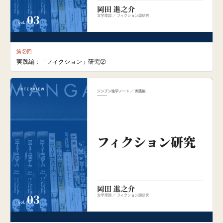
第②回
実践編：「フィクション」研究②