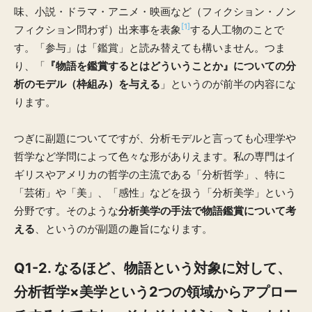
味、小説・ドラマ・アニメ・映画など（フィクション・ノン
[1]
フィクション問わず）出来事を表象
する人工物のことで
す。「参与」は「鑑賞」と読み替えても構いません。つま
り、「
『物語を鑑賞するとはどういうことか』についての分
析のモデル（枠組み）を与える
」というのが前半の内容にな
ります。
つぎに副題についてですが、分析モデルと言っても心理学や
哲学など学問によって色々な形がありえます。私の専門はイ
ギリスやアメリカの哲学の主流である「分析哲学」、特に
「芸術」や「美」、「感性」などを扱う「分析美学」という
分野です。そのような
分析美学の手法で物語鑑賞について考
える
、というのが副題の趣旨になります。
Q1-2.
なるほど、物語という対象に対して、
分析哲学×美学という2つの領域からアプロー