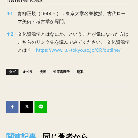
References
↑
1
青柳正規（1944－）：東京大学名誉教授、古代ロー
マ美術・考古学が専門。
↑
2
文化資源学とはなにか、ということが気になった方は
こちらのリンク先を読んでみてください。 文化資源学
とは？
https://www.l.u-tokyo.ac.jp/CR/outline/
タグ
オペラ
漫画
笠原真理子
翻案
関連記事
同じ著者から