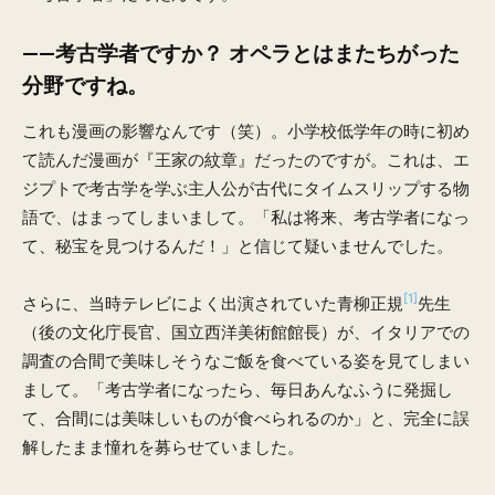
——考古学者ですか？ オペラとはまたちがった
分野ですね。
これも漫画の影響なんです（笑）。小学校低学年の時に初め
て読んだ漫画が『王家の紋章』だったのですが。これは、エ
ジプトで考古学を学ぶ主人公が古代にタイムスリップする物
語で、はまってしまいまして。「私は将来、考古学者になっ
て、秘宝を見つけるんだ！」と信じて疑いませんでした。
[1]
さらに、当時テレビによく出演されていた青柳正規
先生
（後の文化庁長官、国立西洋美術館館長）が、イタリアでの
調査の合間で美味しそうなご飯を食べている姿を見てしまい
まして。「考古学者になったら、毎日あんなふうに発掘し
て、合間には美味しいものが食べられるのか」と、完全に誤
解したまま憧れを募らせていました。