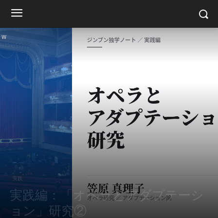
実践
実践編：「オペラとアダプテーシ
ョン」研究②