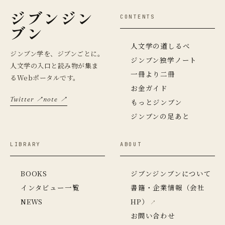
ジブンジン
CONTENTS
ブン
人文学の道しるべ
ジンブン学を、ジブンごとに。
ジンブン独学ノート
人文学の入口と読み物が集ま
一冊より二冊
るWebポータルです。
お金ガイド
Twitter ↗
note ↗
もっとジンブン
ジンブンの足あと
LIBRARY
ABOUT
BOOKS
ジブンジンブンについて
インタビュー一覧
書籍・企業情報（会社
NEWS
HP）
お問い合わせ