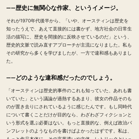
——歴史に無関心な作家、というイメージ。
それが1970年代後半から、「いや、オースティンは歴史を
知ったうえで、あえて直接的には書かず、地方社会の日常生
活の描写に、歴史を間接的に反映させているのだ」という、
歴史的文脈で読み直すアプローチが主流になりました。私も
その研究から多くを学びましたが、一方で違和感もありまし
た。
——どのような違和感だったのでしょう。
「オースティンは歴史的事件のこれも知っていた、あれも書
いていた」という議論が過熱するあまり、彼女の作品そのも
のが置き去りにされているように感じたんです。もし同時代
について書くことだけが目的なら、わざわざフィクションと
いう形式を選ぶ必要はない。もっと直接的な、例えば政治パ
ンフレットのようなものを書けばよかったはずです。私は、
もっと作品本体に、その言葉遣いや文体、レトリックといっ