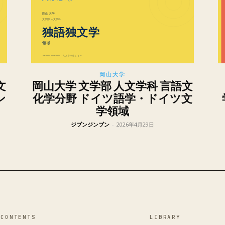
岡山大学
文
岡山大学 文学部 人文学科 言語文
ン
化学分野 ドイツ語学・ドイツ文
学領域
ジブンジンブン
-
2026年4月29日
CONTENTS
LIBRARY