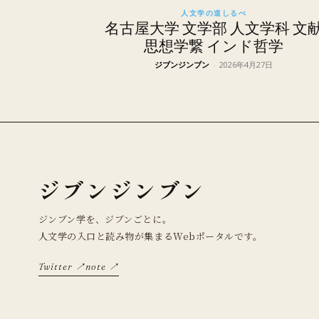
人文学の道しるべ
名古屋大学 文学部 人文学科 文
思想学繋 インド哲学
ジブンジンブン
-
2026年4月27日
ジブンジンブン
ジンブン学を、ジブンごとに。
人文学の入口と読み物が集まるWebポータルです。
Twitter ↗
note ↗