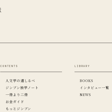
献
CONTENTS
LIBRARY
人文学の道しるべ
BOOKS
ジンブン独学ノート
インタビュー一覧
一冊より二冊
NEWS
お金ガイド
もっとジンブン