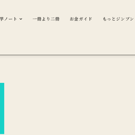
学ノート
一冊より二冊
お金ガイド
もっとジンブン