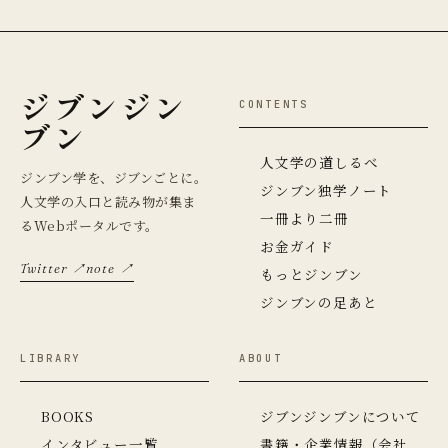
ジブンジン
CONTENTS
ブン
人文学の道しるべ
ジンブン学を、ジブンごとに。
ジンブン独学ノート
人文学の入口と読み物が集ま
一冊より二冊
るWebポータルです。
お金ガイド
Twitter ↗
note ↗
もっとジンブン
ジンブンの足あと
LIBRARY
ABOUT
BOOKS
ジブンジンブンについて
インタビュー一覧
書籍・企業情報（会社