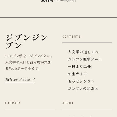
廣川千瑛
-
2026年4月29日
ジブンジン
CONTENTS
ブン
人文学の道しるべ
ジンブン学を、ジブンごとに。
ジンブン独学ノート
人文学の入口と読み物が集ま
一冊より二冊
るWebポータルです。
お金ガイド
Twitter ↗
note ↗
もっとジンブン
ジンブンの足あと
LIBRARY
ABOUT