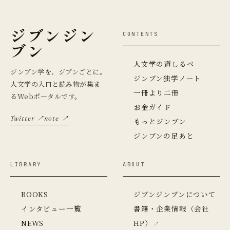
ジブンジン
CONTENTS
ブン
人文学の道しるべ
ジンブン学を、ジブンごとに。
ジンブン独学ノート
人文学の入口と読み物が集ま
一冊より二冊
るWebポータルです。
お金ガイド
Twitter ↗
note ↗
もっとジンブン
ジンブンの足あと
LIBRARY
ABOUT
BOOKS
ジブンジンブンについて
インタビュー一覧
書籍・企業情報（会社
NEWS
HP）