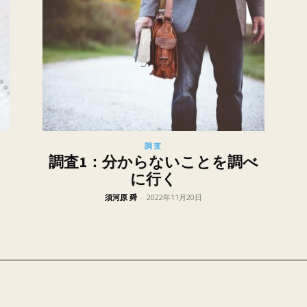
調査
調査1：分からないことを調べ
に行く
須河原 舜
-
2022年11月20日