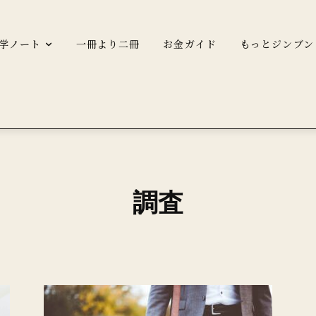
学ノート
一冊より二冊
お金ガイド
もっとジンブン
調査