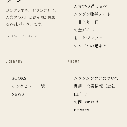
人文学の道しるべ
ジンブン学を、ジブンごとに。
ジンブン独学ノート
人文学の入口と読み物が集ま
一冊より二冊
るWebポータルです。
お金ガイド
Twitter ↗
note ↗
もっとジンブン
ジンブンの足あと
LIBRARY
ABOUT
BOOKS
ジブンジンブンについて
インタビュー一覧
書籍・企業情報（会社
NEWS
HP）
お問い合わせ
Privacy