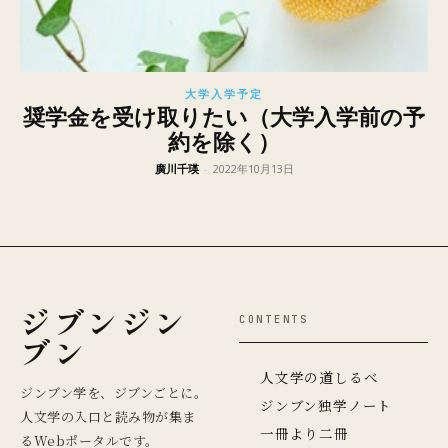
大学入学予定
奨学金を受け取りたい（大学入学前の予
約を除く）
廣川千瑛
-
2022年10月13日
ジブンジン
CONTENTS
ブン
人文学の道しるべ
ジンブン学を、ジブンごとに。
ジンブン独学ノート
人文学の入口と読み物が集ま
一冊より二冊
るWebポータルです。